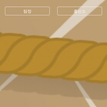
탐정
흥신소