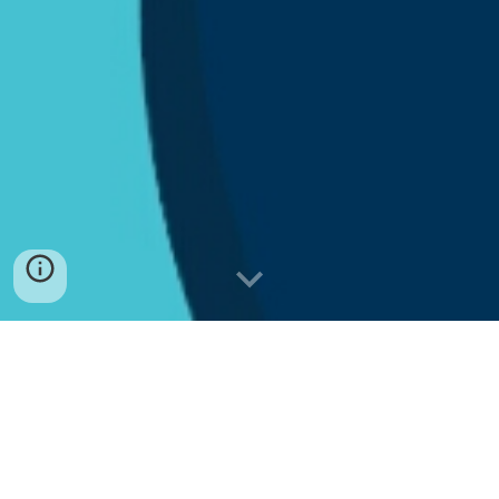
㈜오섹시코리아 - 실시간(핫한)뉴스